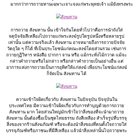
มากกว่าการถวายทานเฉพาะเจาะจงแก่พระพุทธเจ้า แม้ยังทรงพระช
การถวา
สังฆทาน
นั้น เข้าใจกันโดยทั่วไปว่าคือการนำถังใส่
จตุปัจจัยสีเหลืองไปถวายแก่พระสงฆ์รูปใดรูปหนึ่งหรือหลายรูป
เท่านั้น แต่ความจริงแล้ว สังฆทาน อาจหมายถึงการถวายปัจจั
วัตถุใด ๆ ก็ได้ ที่เป็นประโยชน์แก่คณะสงฆ์โดยส่วนรวม เช่นการ
ถวายกุฏิวิหาร หนังสือ ปากกา จาน หรือ แม้กระทั่งไม้กวาด แม้จะ
กล่าวคำถวายหรือไม่กล่าว หรือกล่าวคำถวายเป็นอย่างอื่น แต่
อาการแห่งการถวายเป็นการอุทิศให้แก่สงฆ์ เพื่อประโยชน์แก่สงฆ์
ก็จัดเป็น สังฆทาน ได้
ความเข้าใจผิดเกี่ยวกับ
สังฆทาน
นปัจจุบัน
ปัจจุบันใน
ประเทศไทย มีความเข้าใจผิดเกี่ยวกับการทำบุญด้วยการถวา
สังฆทาน มาก โดยส่วนใหญ่มักเข้าใจว่าสิ่งของที่จะนำมาถวา
สังฆทาน นั้นต้องซื้อเป็นชุดไทยธรรม ถังสีเหลือง สำเร็จรูปที่บรรจุ
สิ่งของจากร้านสังฆภัณฑ์ หรือจะต้องนำสิ่งของที่ตนตั้งใจถวายใส่
บรรจุภัณฑ์หรือภาชนะที่มีสีเหลือง แล้วนำสิ่งเหล่านั้นไปถวายพระ